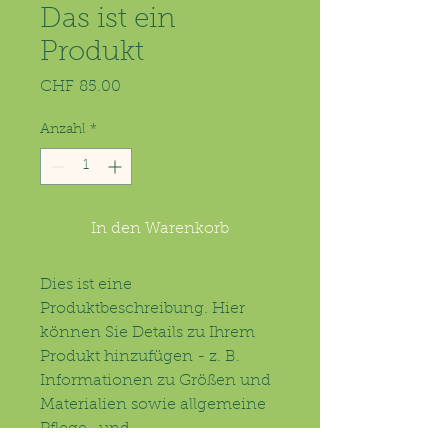
Das ist ein
Produkt
Preis
CHF 85.00
Anzahl
*
In den Warenkorb
Dies ist eine 
Produktbeschreibung. Hier 
können Sie Details zu Ihrem 
Produkt hinzufügen - z. B. 
Informationen zu Größen und 
Materialien sowie allgemeine 
Pflege- und 