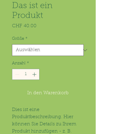
Das ist ein
Produkt
Preis
CHF 40.00
Größe
*
Anzahl
*
In den Warenkorb
Dies ist eine 
Produktbeschreibung. Hier 
können Sie Details zu Ihrem 
Produkt hinzufügen - z. B. 