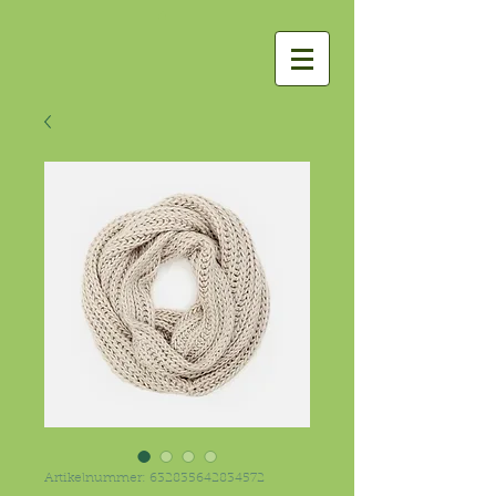
Artikelnummer: 632835642834572